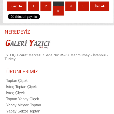
Geri
1
2
3
4
5
İleri
»
NEREDEYİZ
İSTOÇ Ticaret Merkezi 7. Ada No: 35-37 Mahmutbey - İstanbul -
Turkey
ÜRÜNLERİMİZ
Toptan Çiçek
İstoç Toptan Çiçek
İstoç Çiçek
Toptan Yapay Çiçek
Yapay Meyve Toptan
Yapay Sebze Toptan